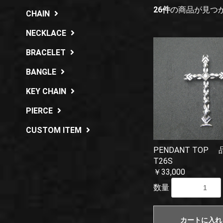
26件
の商品が見つ
CHAIN
NECKLACE
BRACELET
BANGLE
KEY CHAIN
PIERCE
CUSTOM ITEM
PENDANT TOP
T26S
￥33,000
数量
カートに入れ