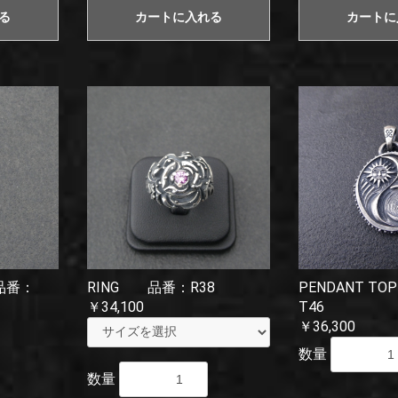
る
カートに入れる
カートに
 品番：
RING 品番：R38
PENDANT T
￥34,100
T46
￥36,300
数量
数量