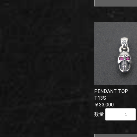
PENDANT TO
T13S
￥33,000
数量